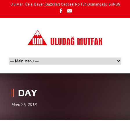
Ulu Mah. Celal Bayar (Gazcılar) Caddesi No 154 Osmangazi/ BURSA
DAY
Ekim 25, 2013